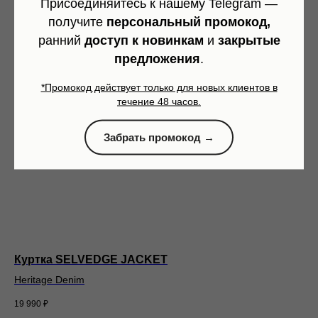
Присоединяйтесь к нашему Telegram —
получите
персональный промокод,
ранний
доступ к новинкам
и
закрытые
предложения
.
*Промокод действует только для новых клиентов в
течение 48 часов.
Забрать промокод →
Куртка SELVEDGE JACKET
Ба
Heritage Denim
Smi
19 990
₽
2 4