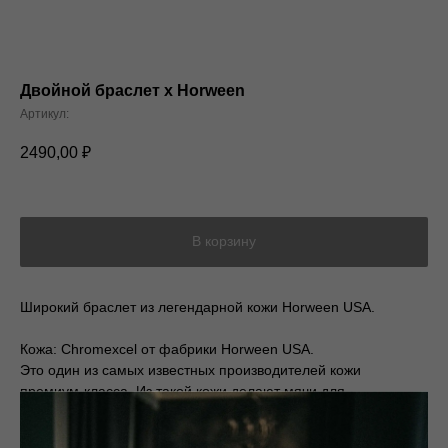
Двойной браслет х Horween
Артикул:
2490,00
₽
В корзину
Широкий браслет из легендарной кожи Horween USA.
Кожа: Chromexcel от фабрики Horween USA.
Это один из самых известных производителей кожи
премиум-класса. Из такой кожи делают мячи для
NBA/MLB/NFL, а так же лимитированные кроссовки NB/Nike и
др.