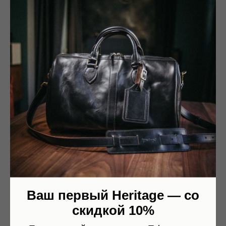
С годами такая кожа будет покрываться благородной
патиной, а изделие из нее приобретет неповторимый
винтажный вид.
По вашему желанию я могу добавить тиснение, такая услуга
стоит 750 рублей.
• Обхват регулируется в диапазоне 175-205мм
При заказе от 10,000 рублей — доставка по РФ
бесплатная.
lwh: 100x100x30 mm
Weight: 100 g
Ваш первый Heritage — со
скидкой 10%