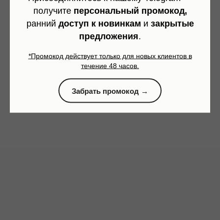
Как выбрать ремень и не ошибиться с размером:
получите
персональный промокод,
ширина, длина, пряжка
ранний
доступ к новинкам
и
закрытые
предложения
.
Понятный гид по выбору кожаного ремня: какая ширина
нужна, как определить длину, что важно в коже и пряжке. И
*Промокод действует только для новых клиентов в
зачем делать ремень по меркам.
течение 48 часов.
Забрать промокод →