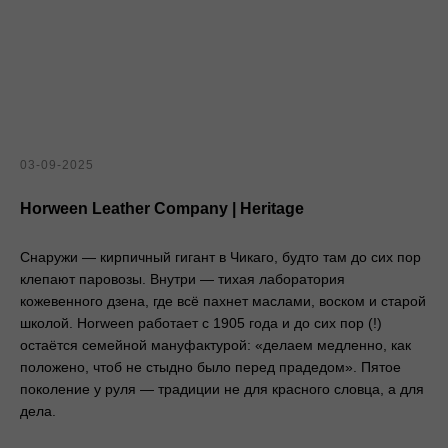
03-09-2025
Horween Leather Company | Heritage
Снаружи — кирпичный гигант в Чикаго, будто там до сих пор
клепают паровозы. Внутри — тихая лаборатория
кожевенного дзена, где всё пахнет маслами, воском и старой
школой. Horween работает с 1905 года и до сих пор (!)
остаётся семейной мануфактурой: «делаем медленно, как
положено, чтоб не стыдно было перед прадедом». Пятое
поколение у руля — традиции не для красного словца, а для
дела.