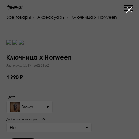
Все товары
/
Аксессуары
/
Ключница x Horween
Ключница x Horween
Артикул:
551916626162
4 990
₽
Цвет
Brown
Добавить инициалы?