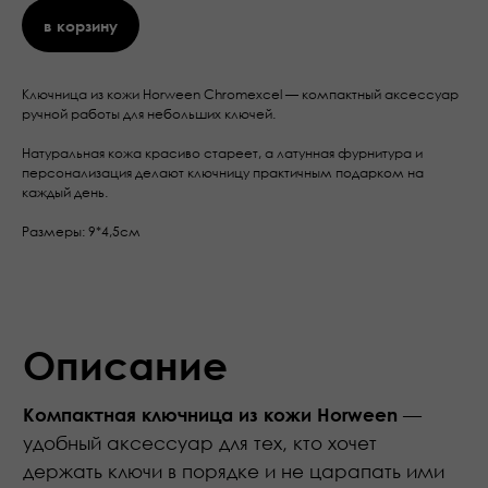
в корзину
Ключница из кожи Horween Chromexcel — компактный аксессуар
ручной работы для небольших ключей.
Описание
Натуральная кожа красиво стареет, а латунная фурнитура и
—
Компактная ключница из кожи Horween
персонализация делают ключницу практичным подарком на
удобный аксессуар для тех, кто хочет
каждый день.
держать ключи в порядке и не царапать ими
карманы, сумку или технику.
Размеры: 9*4,5см
Для её создания мы используем
премиальную кожу Horween Chromexcel
от легендарной американской
(USA)
фабрики Horween — одной из самых
известных кожевенных мануфактур в мире.
Это плотная, насыщенная маслами и
восками кожа с красивым живым оттенком
и характерным эффектом
.
pull-up
Ключница
легко помещается в карман брюк
и не создаёт лишнего объёма. При этом
через
удобно крепить
латунную подкову