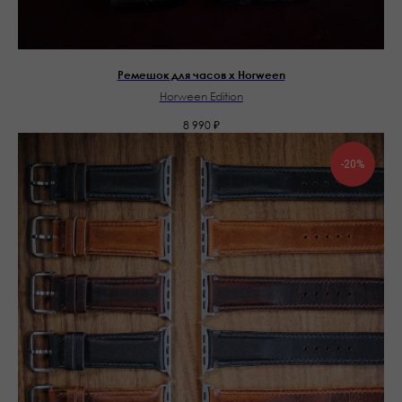
Ремешок для часов x Horween
Horween Edition
8 990
₽
-20%