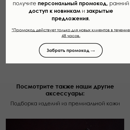
получите
персональный промокод,
ранний
доступ к новинкам
и
закрытые
Ответим в течении
15 минут.
предложения
.
*Промокод действует только для новых клиентов в течение
48 часов.
Забрать промокод →
Посмотрите также наши другие
аксессуары:
Подборка изделий из премиальной кожи