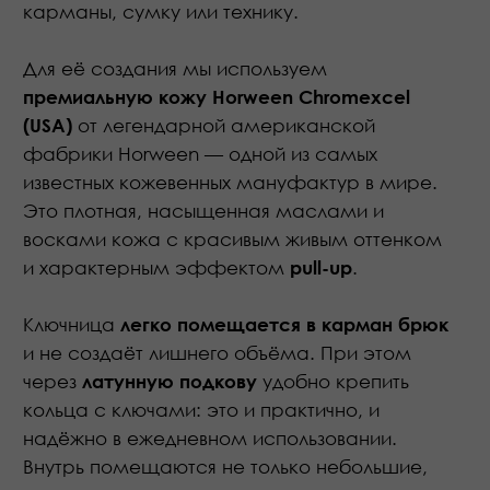
кольца с ключами: это и практично, и
надёжно в ежедневном использовании.
Внутрь помещаются не только небольшие,
но и
.
длинные ключи
По Вашему желанию мы можем добавить
— аккуратное тиснение сделает
инициалы
ключницу более личной и отлично подойдёт
для подарка.
Характеристики
кожа
Материал:
Horween Chromexcel,
USA
сделано
Производство:
полностью
вручную в Красноярске
Фурнитура:
латунь
Особенность конструкции:
латунная
подкова для крепления колец с
ключами
подходит для
Вместимость:
небольших
и длинных ключей
горячее тиснение,
Персонализация:
до 12 символов