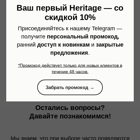
Ремень растянется?
Ваш первый Heritage — со
скидкой 10%
Можно ли сделать тиснение?
Присоединяйтесь к нашему Telegram —
получите
персональный промокод,
Какой шаг отверстий?
ранний
доступ к новинкам
и
закрытые
предложения
.
Можно ли укоротить ремень?
*Промокод действует только для новых клиентов в
Как меняется кожа со временем?
течение 48 часов.
Забрать промокод →
Остались вопросы?
Давайте познакомимся!
Мы знаем, что при выборе часто появляются