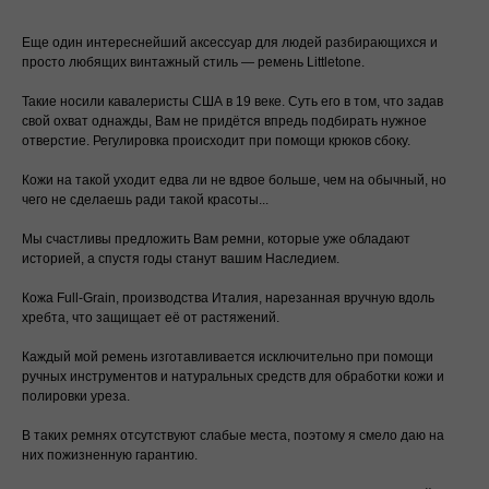
Еще один интереснейший аксессуар для людей разбирающихся и
просто любящих винтажный стиль — ремень Littletone.
Описание
Такие носили кавалеристы США в 19 веке. Суть его в том, что задав
свой охват однажды, Вам не придётся впредь подбирать нужное
Littletone — ремень с характером и историей.
отверстие. Регулировка происходит при помощи крюков сбоку.
Такой тип застёжки носили американские
кавалеристы в XIX веке: вы один раз
Кожи на такой уходит едва ли не вдвое больше, чем на обычный, но
настраиваете свой охват, и дальше ремень
чего не сделаешь ради такой красоты...
регулируется крюками по бокам
, без вечного
поиска “правильной дырки”. Посадка получается
Мы счастливы предложить Вам ремни, которые уже обладают
точной, а силуэт — очень выразительным: эта
историей, а спустя годы станут вашим Наследием.
пряжка всегда выглядит как деталь, а не как
просто фурнитура.
Кожа Full-Grain, производства Италия, нарезанная вручную вдоль
хребта, что защищает её от растяжений.
На Littletone уходит заметно больше кожи, чем на
классический ремень — зато он ощущается
по-
Каждый мой ремень изготавливается исключительно при помощи
настоящему “вещью на годы”
. Мы делаем его
ручных инструментов и натуральных средств для обработки кожи и
из
полнозернистой (Full-Grain) кожи
полировки уреза.
производства Италии
, нарезая ременную
полосу
вдоль хребта
— так кожа меньше
В таких ремнях отсутствуют слабые места, поэтому я смело даю на
тянется и дольше держит форму. Со временем
них пожизненную гарантию.
ремень покрывается
благородной патиной
: