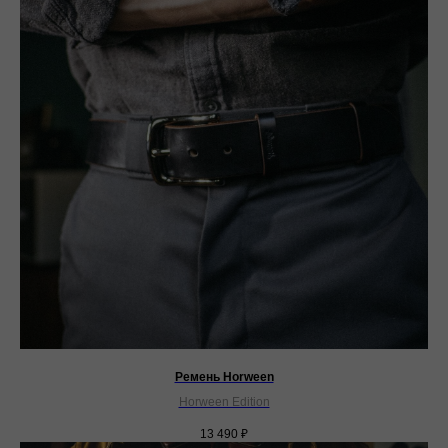
Ремень Horween
Horween Edition
13 490
₽