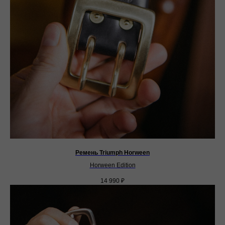
Ремень Triumph Horween
Horween Edition
14 990
₽