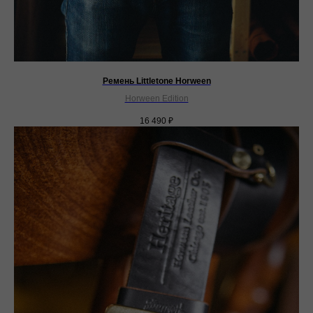
Ремень Littletone Horween
Horween Edition
16 490
₽