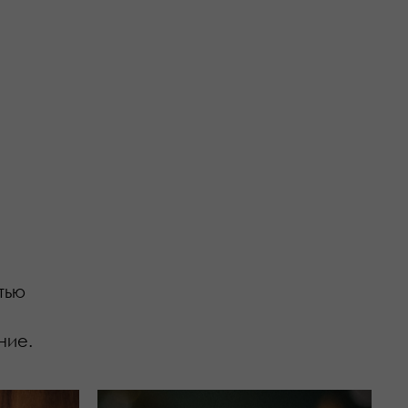
тью
ние.