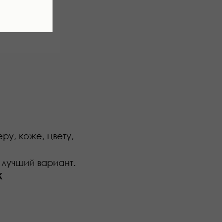
ру, коже, цвету,
лучший вариант.
К