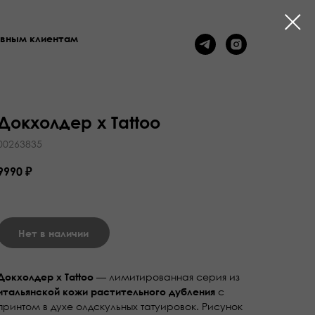
вным клиентам
Докхолдер x Tattoo
00263835
9990
₽
Нет в наличии
— лимитированная серия из
Докхолдер x Tattoo
с
итальянской кожи растительного дубления
принтом в духе олдскульных татуировок. Рисунок