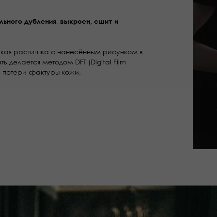
,
льного дубления
выкроен, сшит и
нская растишка с нанесённым рисунком в
ь делается методом DFT (Digital Film
без потери фактуры кожи.
Упаковка