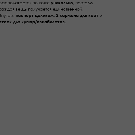
располагается по коже
, поэтому
уникально
каждая вещь получается единственной.
Внутри:
,
и
паспорт целиком
2 кармана для карт
отсек для купюр/авиабилетов.