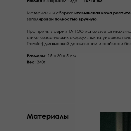
в закрытом виде —
.
Размер
10×15 см
Материалы и сборка:
итальянская кожа растите
.
заполирован полностью вручную
Про принт: в серии TATTOO используется италья
стиле классических олдскульных татуировок; печат
Transfer) для высокой детализации и стойкости 
15 × 30 × 5 см
Размеры:
340г
Вес:
Материалы