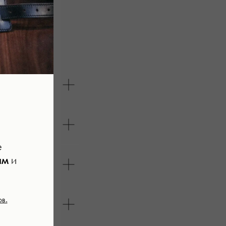
е
ам
и
в.