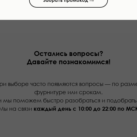
Остались вопросы?
Давайте познакомимся!
ри выборе часто появляются вопросы — по разме
фурнитуре или срокам.
и мы поможем быстро разобраться и подобрать 
Мы на связи
каждый день с 10:00 до 22:00 по МС