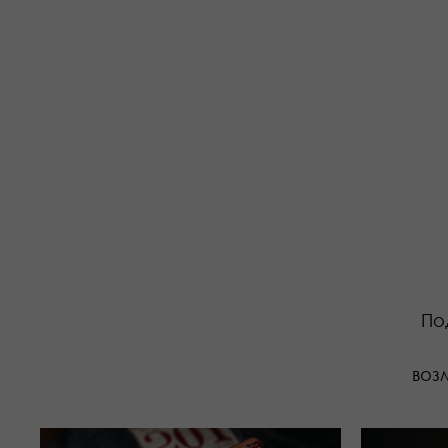
По
воз