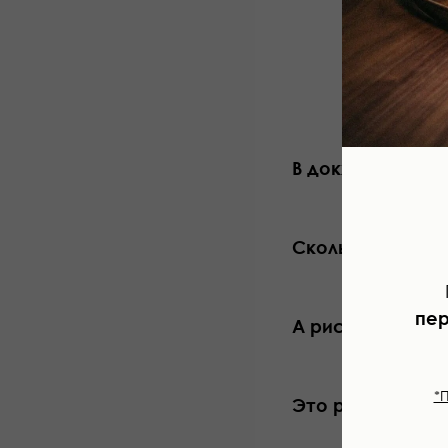
В докхолдер по
Сколько занима
пер
А рисунок точно
*
Это ручная раб