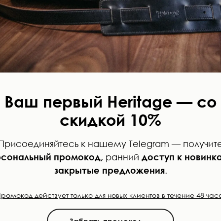
Часто задаваемые вопросы
мещается два паспорта?
Ваш первый Heritage — со
скидкой 10%
ет изготовление?
Присоединяйтесь к нашему Telegram — получит
сональный промокод,
ранний
доступ к новинк
 стойкий?
закрытые предложения
.
Промокод действует только для новых клиентов в течение 48 часо
ота или машинная строчка?
Забрать промокод →