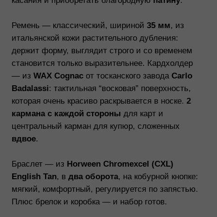
English Tan
, в
два оборота
, на кобурной кнопке:
мягкий, комфортный, регулируется по запястью.
Плюс брелок и коробка — и набор готов.
Состав набора:
Ремень Toscana
— цвет
Whiskey
, ширина
35 мм
,
латунная пряжка
, итальянская
кожа
Классический кардхолдер WAX Cognac
—
2 кармана с каждой стороны
+
центральный карман для
купюр (вдвое)
,
кожа
Carlo Badalassi (Tuscany, Italy)
Двойной браслет x Horween
—
Horween
Chromexcel (USA) English Tan
, кобурная
кнопка, регулируется
Брелок
— кожа +
латунное кольцо
Подарочная коробка
Персонализация:
возможна на каждом
предмете,
750 ₽/шт
В наличии
, отправка
на следующий день