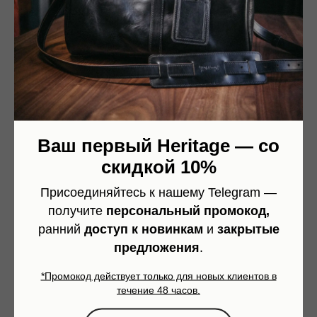
вопросы — по размеру, коже, цвету, фурнитуре
или срокам.
Напишите нам, и мы поможем быстро
разобраться и подобрать лучший вариант.
Мы на связи
каждый день с 10:00 до 22:00 по
МСК
Ваш первый Heritage — со
скидкой 10%
Ответим в течении
15 минут.
Присоединяйтесь к нашему Telegram —
получите
персональный промокод,
ранний
доступ к новинкам
и
закрытые
предложения
.
*Промокод действует только для новых клиентов в
течение 48 часов.