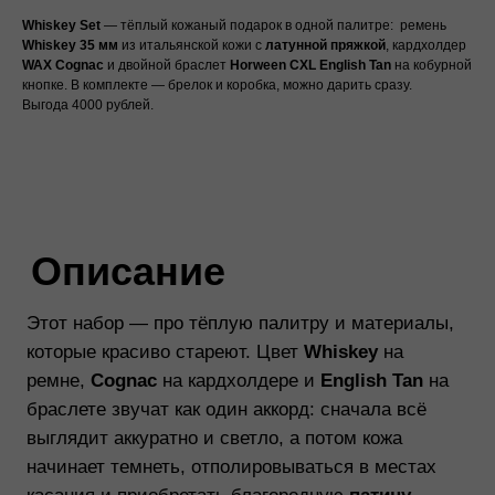
Whiskey Set
— тёплый кожаный подарок в одной палитре: ремень
Описание
Whiskey
35 мм
из итальянской кожи с
латунной пряжкой
, кардхолдер
WAX Cognac
и двойной браслет
Horween CXL English Tan
на кобурной
кнопке. В комплекте — брелок и коробка, можно дарить сразу.
Этот набор — про тёплую палитру и материалы,
Выгода 4000 рублей.
которые красиво стареют. Цвет
Whiskey
на
ремне,
Cognac
на кардхолдере и
English Tan
на
браслете звучат как один аккорд: сначала всё
выглядит аккуратно и светло, а потом кожа
начинает темнеть, отполировываться в местах
касания и приобретать благородную
патину
.
Ремень — классический, шириной
35 мм
, из
итальянской кожи растительного дубления:
держит форму, выглядит строго и со временем
становится только выразительнее. Кардхолдер
— из
WAX Cognac
от тосканского завода
Carlo
Badalassi
: тактильная “восковая” поверхность,
которая очень красиво раскрывается в носке.
2
кармана с каждой стороны
для карт и
центральный карман для купюр, сложенных
вдвое
.
Браслет — из
Horween Chromexcel (CXL)